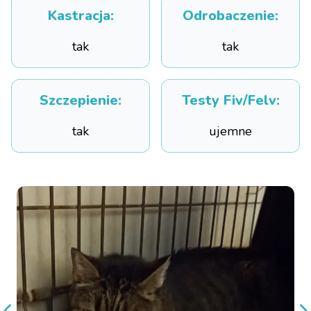
Kastracja
:
Odrobaczenie
:
tak
tak
Szczepienie
:
Testy Fiv/Felv
:
tak
ujemne