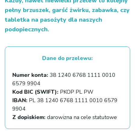
Każdy, nawet niewielki przelew to kolejny
pełny brzuszek, garść żwirku, zabawka, czy
tabletka na pasożyty dla naszych
podopiecznych.
Dane do przelewu:
Numer konta:
38 1240 6768 1111 0010
6579 9904
Kod BIC (SWIFT):
PKOP PL PW
IBAN:
PL 38 1240 6768 1111 0010 6579
9904
Z dopiskiem:
darowizna na cele statutowe