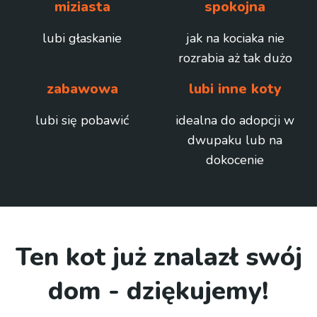
miziasta
spokojna
lubi głaskanie
jak na kociaka nie
rozrabia aż tak dużo
zabawowa
lubi inne koty
lubi się pobawić
idealna do adopcji w
dwupaku lub na
dokocenie
Ten kot już znalazł swój
dom - dziękujemy!