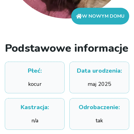
W NOWYM DOMU
Podstawowe informacje
Płeć
:
Data urodzenia
:
kocur
maj 2025
Kastracja
:
Odrobaczenie
:
n/a
tak