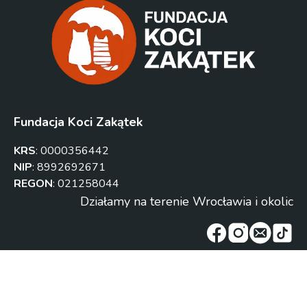
Fundacja Koci Zakątek
KRS
:
0000356442
NIP
:
8992692671
REGON
:
021258044
Działamy na terenie Wrocławia i okolic
2024-2026
®
Fundacja Koci Zakątek
Wszystkie prawa zastrzeżone