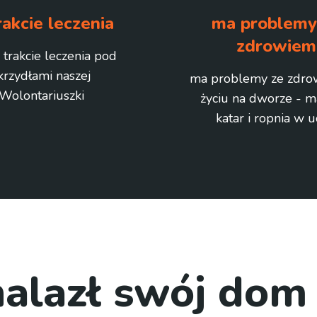
rakcie leczenia
ma problemy
zdrowiem
 trakcie leczenia pod
krzydłami naszej
ma problemy ze zdro
Wolontariuszki
życiu na dworze - ma
katar i ropnia w 
nalazł swój dom