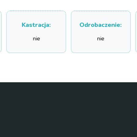
Kastracja
:
Odrobaczenie
:
nie
nie