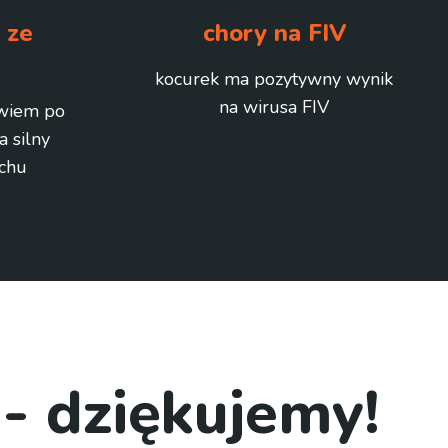
 ze
chory na FIV
kocurek ma pozytywny wynik
na wirusa FIV
wiem po
 silny
uchu
 - dziękujemy!