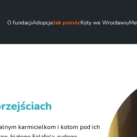
O fundacji
Adopcje
Jak pomóc
Koty we Wrocławiu
Me
rzejściach
alnym karmicielkom i kotom pod ich
rno-białego Falafela, rudego