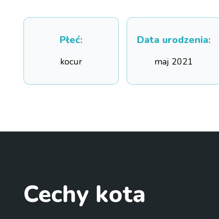
Płeć
:
Data urodzenia
:
kocur
maj 2021
Cechy kota