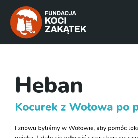
Heban
Kocurek z Wołowa po p
I znowu byliśmy w Wołowie, aby pomóc lok
opieką. Udało się odłowić cztery kocury: cza