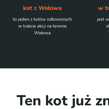
kot z Wołowa
w t
to jeden z kotów odłowionych
jest w
w trakcie akcji na terenie
s
Wołowa
Ten kot już z