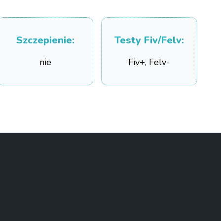
Szczepienie
:
Testy Fiv/Felv
:
nie
Fiv+, Felv-