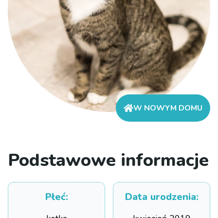
W NOWYM DOMU
Podstawowe informacje
Płeć
:
Data urodzenia
: