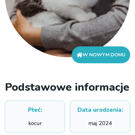
W NOWYM DOMU
Podstawowe informacje
Płeć
:
Data urodzenia
:
kocur
maj 2024