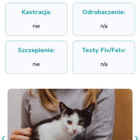
Kastracja
:
Odrobaczenie
:
nie
n/a
Szczepienie
:
Testy Fiv/Felv
:
nie
n/a