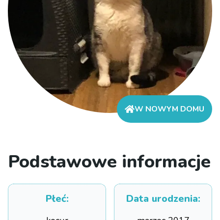
W NOWYM DOMU
Podstawowe informacje
Płeć
:
Data urodzenia
: