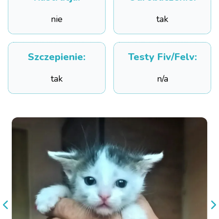
nie
tak
Szczepienie
:
Testy Fiv/Felv
:
tak
n/a