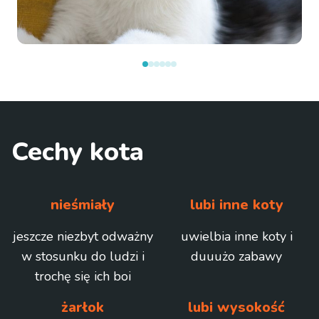
Cechy kota
nieśmiały
lubi inne koty
jeszcze niezbyt odważny
uwielbia inne koty i
w stosunku do ludzi i
duuużo zabawy
trochę się ich boi
żarłok
lubi wysokość