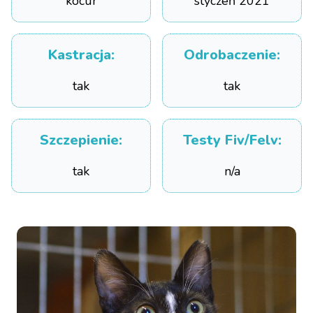
kocur
styczeń 2021
Kastracja
:
Odrobaczenie
:
tak
tak
Szczepienie
:
Testy Fiv/Felv
:
tak
n/a