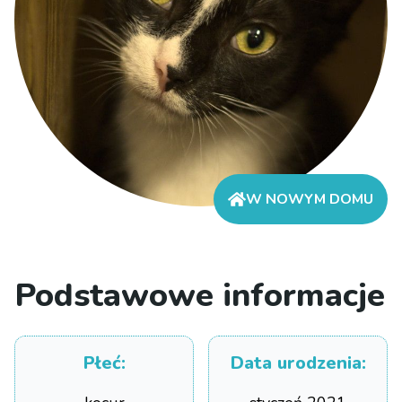
W NOWYM DOMU
Podstawowe informacje
Płeć
:
Data urodzenia
: