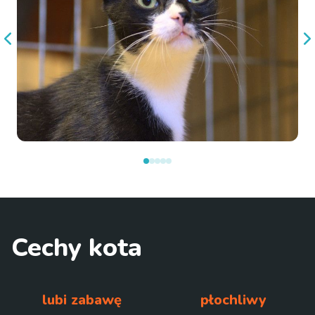
Cechy kota
lubi zabawę
płochliwy