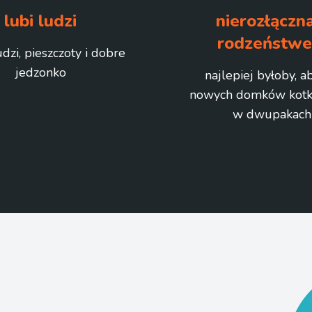
lubi ludzi
nierozłączna
rodzeństw
dzi, pieszczoty i dobre
jedzonko
najlepiej byłoby, a
nowych domków kotki
w dwupakach