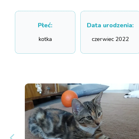
Płeć
:
Data urodzenia
:
kotka
czerwiec 2022