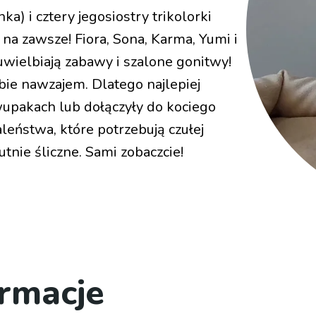
ka) i cztery jegosiostry trikolorki
na zawsze! Fiora, Sona, Karma, Yumi i
uwielbiają zabawy i szalone gonitwy!
ebie nawzajem. Dlatego najlepiej
pakach lub dołączyły do kociego
leństwa, które potrzebują czułej
utnie śliczne. Sami zobaczcie!
rmacje