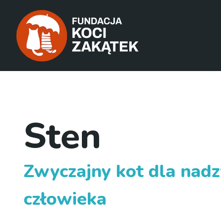
Sten
Zwyczajny kot dla nad
człowieka