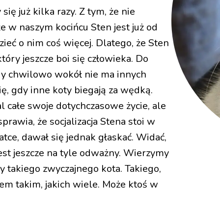
ę już kilka razy. Z tym, że nie
e w naszym kocińcu Sten jest już od
eć o nim coś więcej. Dlatego, że Sten
który jeszcze boi się człowieka. Do
dy chwilowo wokół nie ma innych
ę, gdy inne koty biegają za wędką.
al całe swoje dotychczasowe życie, ale
prawia, że socjalizacja Stena stoi w
latce, dawał się jednak głaskać. Widać,
jest jeszcze na tyle odważny. Wierzymy
by takiego zwyczajnego kota. Takiego,
otem takim, jakich wiele. Może ktoś w