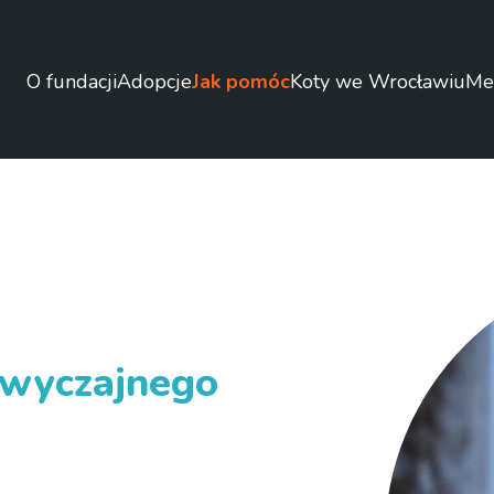
O fundacji
Adopcje
Jak pomóc
Koty we Wrocławiu
Me
zwyczajnego