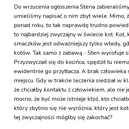
Do wrzucenia ogłoszenia Stena zabieraliśmy si
umieliśmy napisać o nim zbyt wiele. Mimo, ż
ponad roku, to tak naprawdę trudno powiedzi
to najbardziej zwyczajny w świecie kot. Kot, 
smaczków jest odważniejszy tylko wtedy, g
kotów. Tak samo z zabawą - Sten wycofuje si
Przyzwyczaił się do kocińca, spędził tu niem
ewidentnie go przytłacza. A brak człowieka s
miejscu. Gdy w trakcie leczenia siedział w k
że chciałby kontaktu z człowiekiem, ale nie 
mocno, że być może istnieje ktoś, kto chciał
który zbytnio się nie wyróżnia, który jest k
tej zwyczajności mógłby się zakochać?