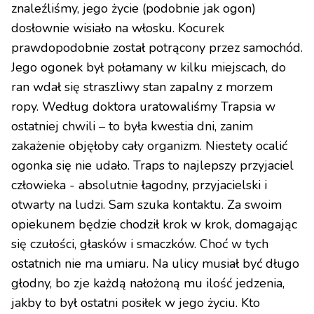
znaleźliśmy, jego życie (podobnie jak ogon)
dosłownie wisiało na włosku. Kocurek
prawdopodobnie został potrącony przez samochód.
Jego ogonek był połamany w kilku miejscach, do
ran wdał się straszliwy stan zapalny z morzem
ropy. Według doktora uratowaliśmy Trapsia w
ostatniej chwili – to była kwestia dni, zanim
zakażenie objęłoby cały organizm. Niestety ocalić
ogonka się nie udało. Traps to najlepszy przyjaciel
człowieka - absolutnie łagodny, przyjacielski i
otwarty na ludzi. Sam szuka kontaktu. Za swoim
opiekunem będzie chodził krok w krok, domagając
się czułości, głasków i smaczków. Choć w tych
ostatnich nie ma umiaru. Na ulicy musiał być długo
głodny, bo zje każdą nałożoną mu ilość jedzenia,
jakby to był ostatni posiłek w jego życiu. Kto