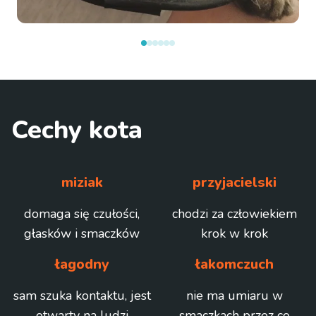
Cechy kota
miziak
przyjacielski
domaga się czułości,
chodzi za człowiekiem
głasków i smaczków
krok w krok
łagodny
łakomczuch
sam szuka kontaktu, jest
nie ma umiaru w
otwarty na ludzi
smaczkach przez co