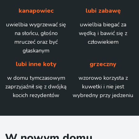
kanapowiec
lubi zabawę
uwielbia wygrzewać się
uwielbia biegać za
na słońcu, głośno
wędką i bawić się z
mruczeć oraz być
człowiekiem
głaskanym
lubi inne koty
grzeczny
w domu tymczasowym
wzorowo korzysta z
zaprzyjaźnił się z dwójką
kuwetki i nie jest
kocich rezydentów
wybredny przy jedzeniu
W nowym domu...