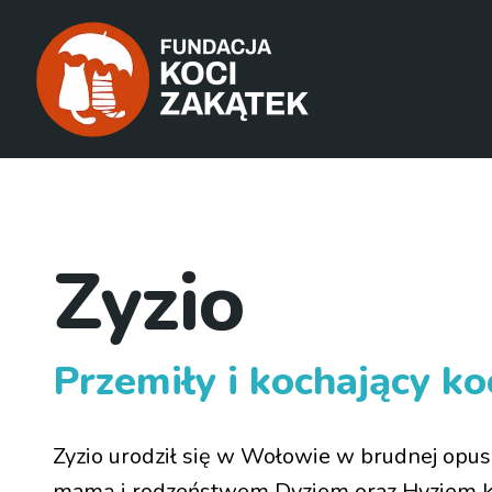
Zyzio
Przemiły i kochający ko
Zyzio urodził się w Wołowie w brudnej opusz
mamą i rodzeństwem Dyziem oraz Hyziem kie