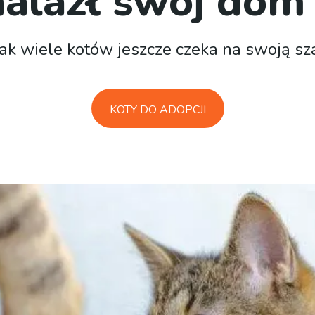
nalazł swój dom
ak wiele kotów jeszcze czeka na swoją sz
KOTY DO ADOPCJI