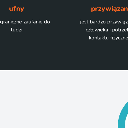
ufny
przywiąza
graniczne zaufanie do
jest bardzo przywią
ludzi
człowieka i potrze
kontaktu fizyczn