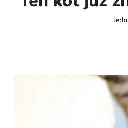
Ten kot już z
Jedn