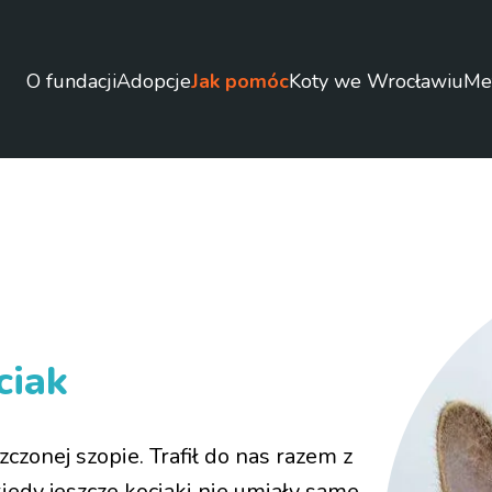
O fundacji
Adopcje
Jak pomóc
Koty we Wrocławiu
Me
ciak
czonej szopie. Trafił do nas razem z
dy jeszcze kociaki nie umiały same