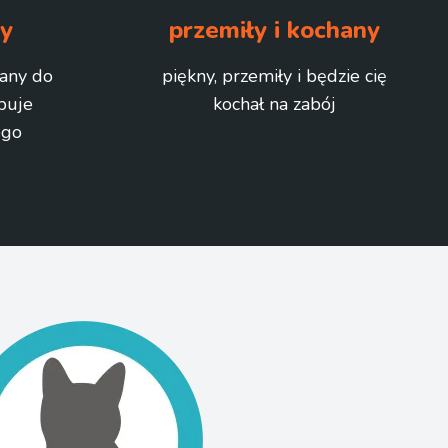
ny
przemiły i kochany
zany do
piękny, przemiły i będzie cię
buje
kochał na zabój
ego